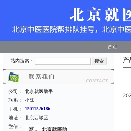
首页
产
站内搜索：
公司：
北京就医助手
20
联系：
小陈
手机：
15011526186
地址：
北京西城区
微信：