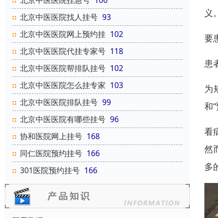
北京中医医院挂急号
106
义
北京中医医院找人挂号
93
北京中医医院网上预约挂
102
要
北京中医医院代挂专家号
118
患
北京中医医院帮排队挂号
102
北京中医医院怎么挂专家
103
为
北京中医医院排队挂号
99
和
北京中医医院有哪些挂号
96
看
协和医院网上挂号
168
然
同仁医院预约挂号
166
多
301医院预约挂号
166