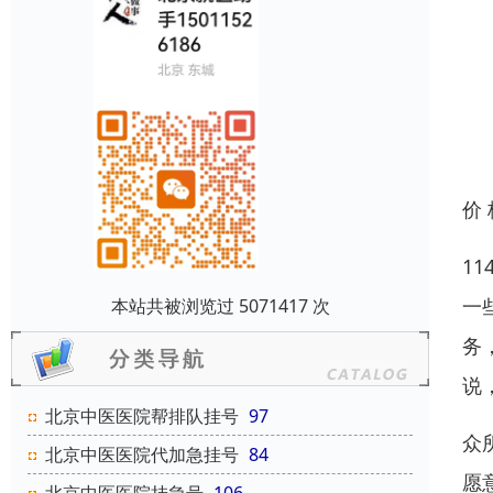
价
1
一
本站共被浏览过 5071417 次
务
说
北京中医医院帮排队挂号
97
众
北京中医医院代加急挂号
84
愿