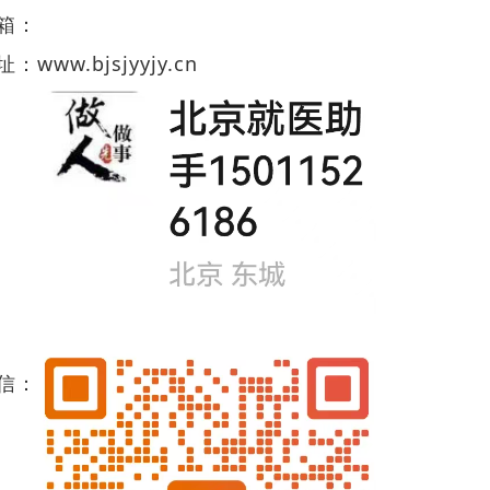
箱：
址：
www.bjsjyyjy.cn
信：