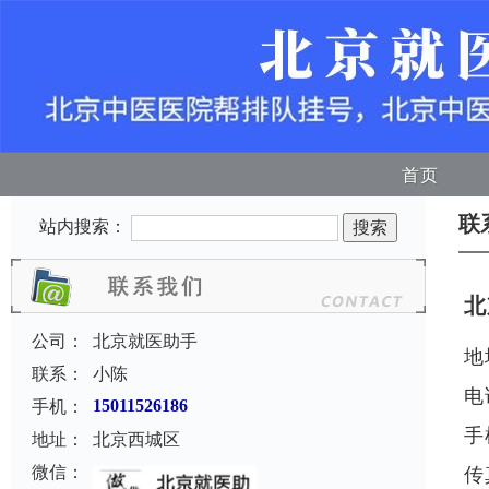
首页
联
站内搜索：
北
公司：
北京就医助手
地
联系：
小陈
电
手机：
15011526186
手
地址：
北京西城区
微信：
传