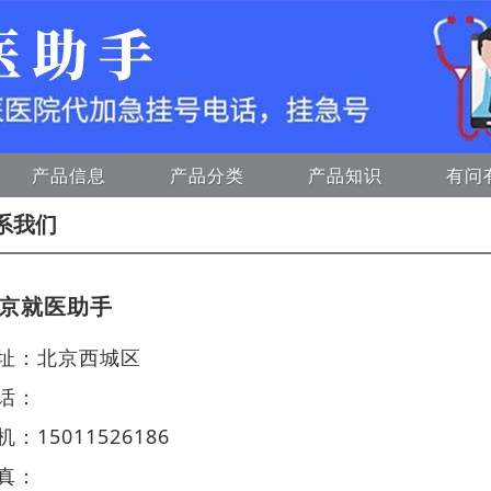
产品信息
产品分类
产品知识
有问
系我们
京就医助手
址：北京西城区
话：
机：15011526186
真：