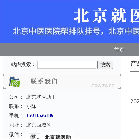
首页
产
站内搜索：
公司：
北京就医助手
20
联系：
小陈
手机：
15011526186
地址：
北京西城区
微信：