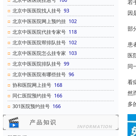
北京中医医院挂急号
106
若
北京中医医院找人挂号
93
因
北京中医医院网上预约挂
102
部
北京中医医院代挂专家号
118
北京中医医院帮排队挂号
102
患
北京中医医院怎么挂专家
103
医
北京中医医院排队挂号
99
同
北京中医医院有哪些挂号
96
看
协和医院网上挂号
168
然
同仁医院预约挂号
166
多
301医院预约挂号
166