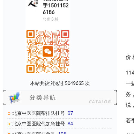
价
1
一
本站共被浏览过 5049665 次
务
说
北京中医医院帮排队挂号
97
若
北京中医医院代加急挂号
84