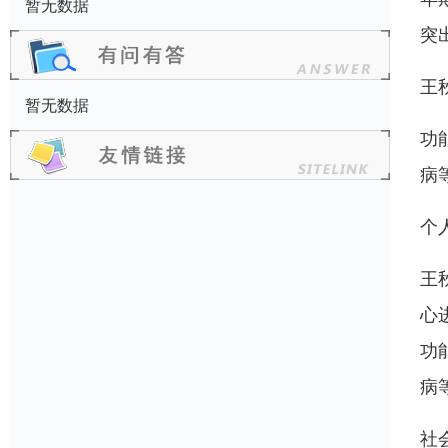
暂无数据
突
王
暂无数据
功
病
个
王
心
功
病
社