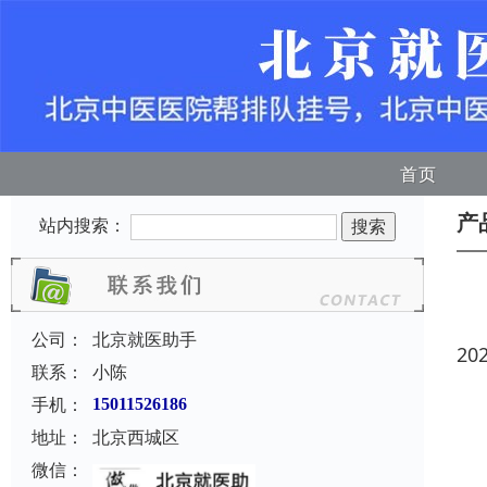
首页
产
站内搜索：
公司：
北京就医助手
20
联系：
小陈
手机：
15011526186
地址：
北京西城区
微信：