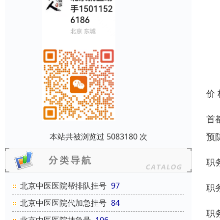
价
首
预
本站共被浏览过 5083180 次
职
北京中医医院帮排队挂号
97
职
北京中医医院代加急挂号
84
职