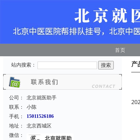
首页
产
站内搜索：
公司：
北京就医助手
20
联系：
小陈
手机：
15011526186
地址：
北京西城区
微信：