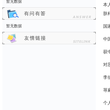
暂无数据
本
肤
国
暂无数据
中
获
对
李
荨
个