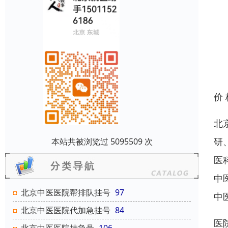
价
北
研
本站共被浏览过 5095509 次
医
中
北京中医医院帮排队挂号
97
中
北京中医医院代加急挂号
84
医