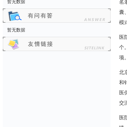
名
暂无数据
囊
模
暂无数据
医
个
项
北
和
医
交
医