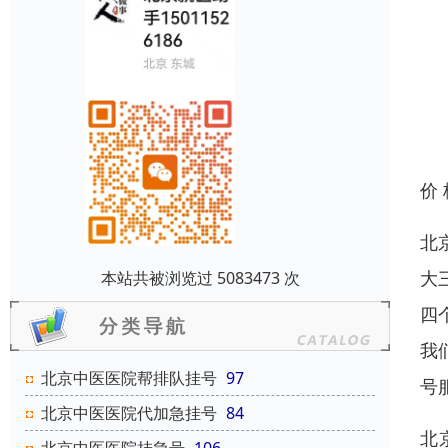
价
北
大
本站共被浏览过 5083473 次
四
我
北京中医医院帮排队挂号
97
号
北京中医医院代加急挂号
84
北