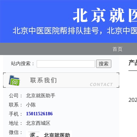
首页
产
站内搜索：
公司：
北京就医助手
20
联系：
小陈
手机：
15011526186
地址：
北京西城区
微信：