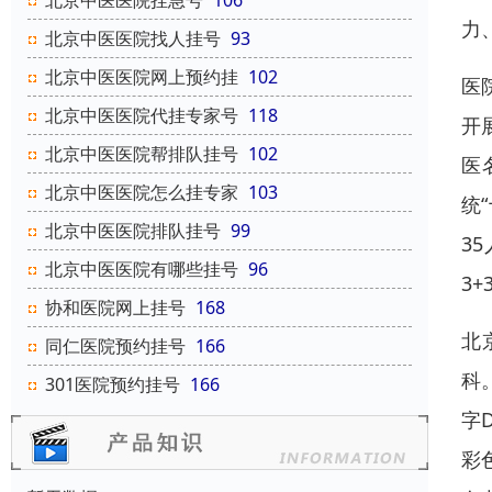
北京中医医院挂急号
106
力
北京中医医院找人挂号
93
北京中医医院网上预约挂
102
医
北京中医医院代挂专家号
118
开
北京中医医院帮排队挂号
102
医
北京中医医院怎么挂专家
103
统
北京中医医院排队挂号
99
3
北京中医医院有哪些挂号
96
3+
协和医院网上挂号
168
北
同仁医院预约挂号
166
科
301医院预约挂号
166
字
彩