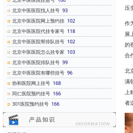
北京中医医院挂急号
106
压
北京中医医院找人挂号
93
北京中医医院网上预约挂
102
作
北京中医医院代挂专家号
118
展
北京中医医院帮排队挂号
102
的
北京中医医院怎么挂专家
103
合
北京中医医院排队挂号
99
北
北京中医医院有哪些挂号
96
满
协和医院网上挂号
168
上
同仁医院预约挂号
166
者
301医院预约挂号
166