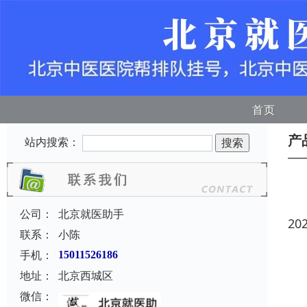
首页
产
站内搜索：
公司：
北京就医助手
20
联系：
小陈
手机：
15011526186
地址：
北京西城区
微信：