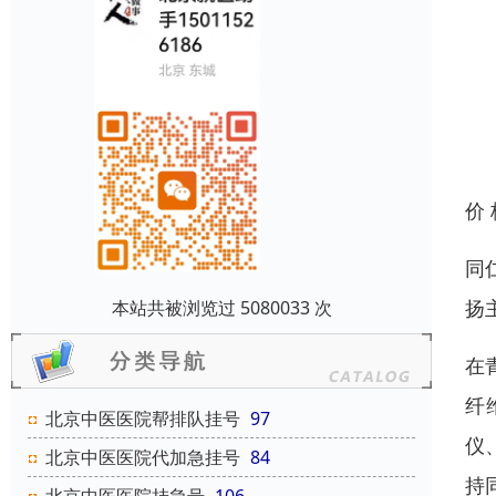
价
同
扬
本站共被浏览过 5080033 次
在
纤
北京中医医院帮排队挂号
97
仪
北京中医医院代加急挂号
84
持