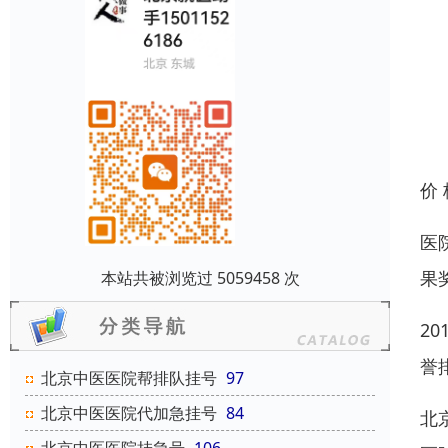
价
医
果
本站共被浏览过 5059458 次
2
誉
北京中医医院帮排队挂号
97
北京中医医院代加急挂号
84
北