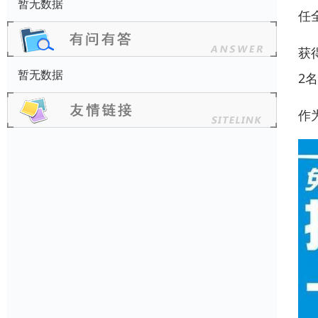
暂无数据
任
获
暂无数据
2
作