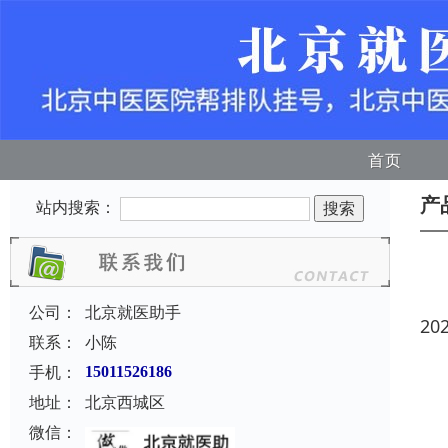
首页
产
站内搜索：
公司：
北京就医助手
20
联系：
小陈
手机：
15011526186
地址：
北京西城区
微信：