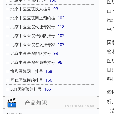
北京中医医院挂急号
106
医
北京中医医院找人挂号
93
由
北京中医医院网上预约挂
102
悉
北京中医医院代挂专家号
118
中
北京中医医院帮排队挂号
102
国
北京中医医院怎么挂专家
103
管
北京中医医院排队挂号
99
医
北京中医医院有哪些挂号
96
目
协和医院网上挂号
168
科
同仁医院预约挂号
166
301医院预约挂号
166
坚
析
（