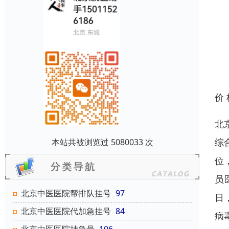
价
北京
综
本站共被浏览过 5080033 次
位
员
北京中医医院帮排队挂号
97
日
北京中医医院代加急挂号
84
病