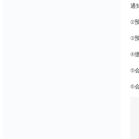
通
②预
③
④
⑤
⑥