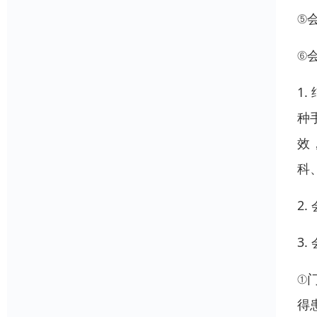
⑤
⑥
1
种
效
科
2
3.
①
得