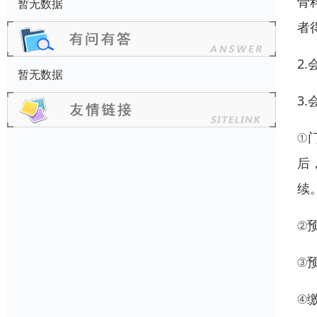
骨
暂无数据
者
2
暂无数据
3
①
后
续
②预
③
④