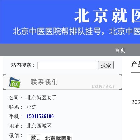
首页
产
站内搜索：
公司：
北京就医助手
20
联系：
小陈
手机：
15011526186
地址：
北京西城区
微信：