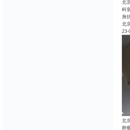
北
科
身
北
23-
北
肿