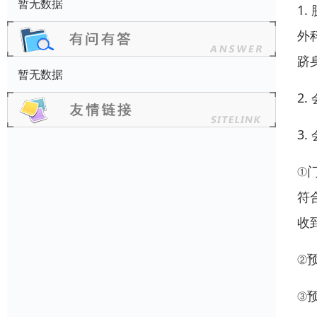
暂无数据
1
外
跻
暂无数据
2
3.
①
符
收
②预
③