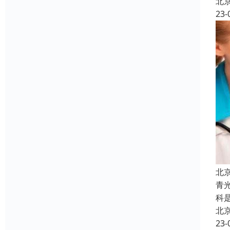
北
23-
北
青
科
北
23-