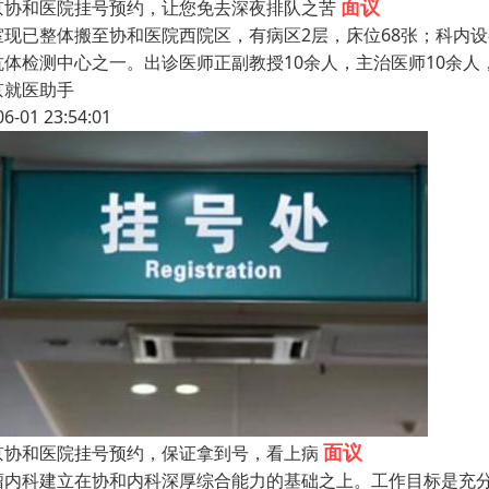
面议
京协和医院挂号预约，让您免去深夜排队之苦
室现已整体搬至协和医院西院区，有病区2层，床位68张；科内
抗体检测中心之一。出诊医师正副教授10余人，主治医师10余
京就医助手
06-01 23:54:01
面议
京协和医院挂号预约，保证拿到号，看上病
瘤内科建立在协和内科深厚综合能力的基础之上。工作目标是充