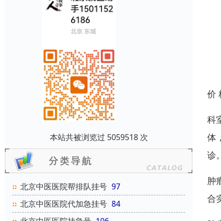
价
科
体
本站共被浏览过 5059518 次
诊
肿
北京中医医院帮排队挂号
97
合
北京中医医院代加急挂号
84