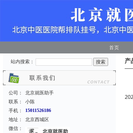
首页
产
站内搜索：
公司：
北京就医助手
20
联系：
小陈
手机：
15011526186
地址：
北京西城区
微信：