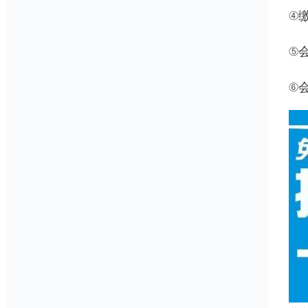
④
⑤
⑥