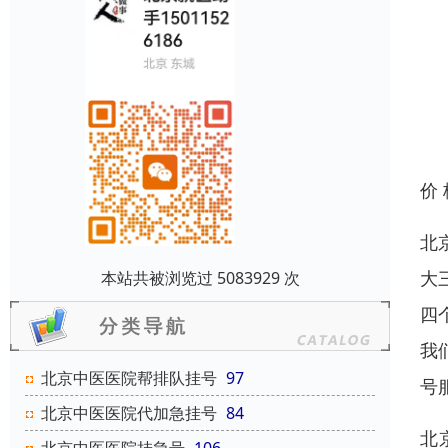
价
北
大
本站共被浏览过 5083929 次
四
我
北京中医医院帮排队挂号
97
号
北京中医医院代加急挂号
84
北