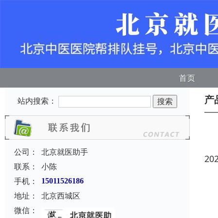
首页
产
站内搜索：
公司：
北京就医助手
20
联系：
小陈
手机：
15011526186
地址：
北京西城区
微信：