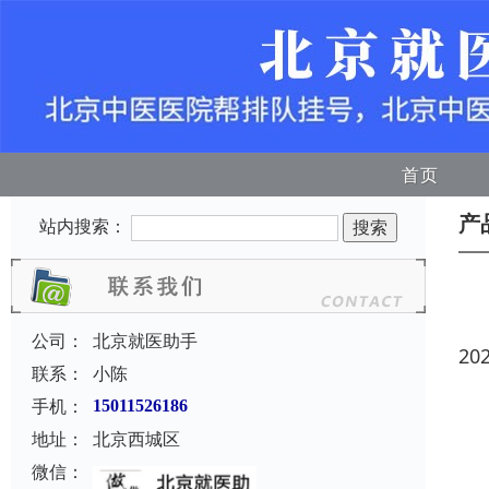
首页
产
站内搜索：
公司：
北京就医助手
20
联系：
小陈
手机：
15011526186
地址：
北京西城区
微信：