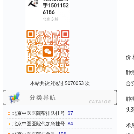
价
肿
合
本站共被浏览过 5070053 次
肿
头
北京中医医院帮排队挂号
97
北京中医医院代加急挂号
84
术