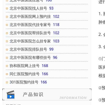
北京中医医院挂急号
106
进
北京中医医院找人挂号
93
1
北京中医医院网上预约挂
102
肿
北京中医医院代挂专家号
118
北京中医医院帮排队挂号
102
2
北京中医医院怎么挂专家
103
3.
北京中医医院排队挂号
99
北京中医医院有哪些挂号
96
①
协和医院网上挂号
168
医
同仁医院预约挂号
166
根
301医院预约挂号
166
②预
③