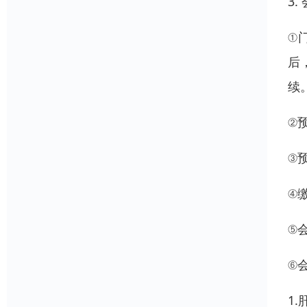
3.
①
后
续
②预
③
④
⑤
⑥
1