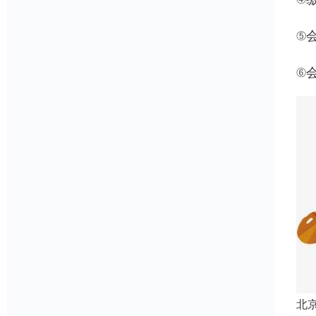
⑤
⑥
北