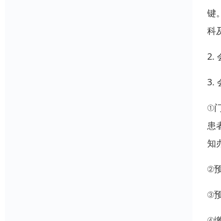
键
科
2
3.
①
患
知
②预
③
④