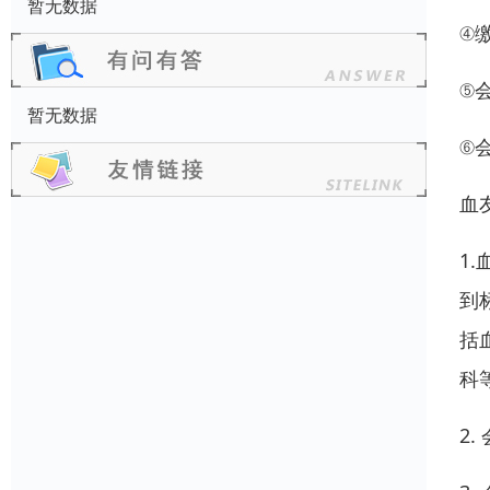
暂无数据
④
⑤
暂无数据
⑥
血
1
到
括
科
2